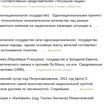
 Соответственно представителей «титульной нации»
…
Общее языкознание. Социолингвистика: Словарь-справочник
онациональное государство) Однонациональными принято
т относительно незначительное количество лиц разных
заметного влияния на национально языковую ситуацию в… …
ическое государство (или однонациональное) государство,
разные народы, однако основную массу жителей составляют
тие антонимично понятию… …
Википедия
ика (République Française), государство в Западной Европе,
лантического океана и пролива Ла Манш, на юге Средиземным
. человек (1996),… …
Энциклопедический словарь
еский хутор под Петропавловском, 1911 год (фото С.
е являются самой многочисленной национальной группой
уступали русским по численности). Старейшее… …
Википедия
ция к «Калевале» (худ. Галлен Каллела) Романтический