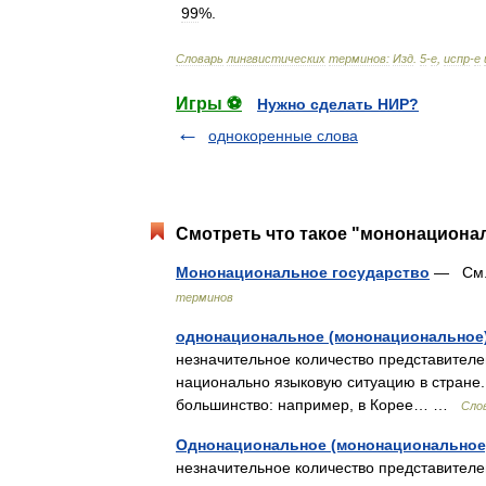
99
%.
Словарь
лингвистических
терминов:
Изд
.
5
-
е
,
испр
-
е
Игры ⚽
Нужно сделать НИР?
однокоренные слова
Смотреть что такое "мононационал
Мононациональное государство
— См. 
терминов
однонациональное (мононациональное)
незначительное количество представител
национально языковую ситуацию в стране.
большинство: например, в Корее… …
Сло
Однонациональное (мононациональное
незначительное количество представител