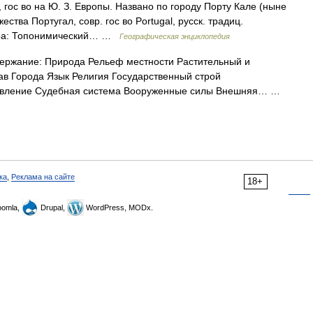
 гос во на Ю. З. Европы. Названо по городу Порту Кале (ныне
ества Португал, совр. гос во Portugal, русск. традиц.
мира: Топонимический… …
Географическая энциклопедия
ержание: Природа Рельеф местности Растительный и
ав Города Язык Религия Государственный строй
равление Судебная система Вооруженные силы Внешняя… …
ка
,
Реклама на сайте
18+
omla,
Drupal,
WordPress, MODx.