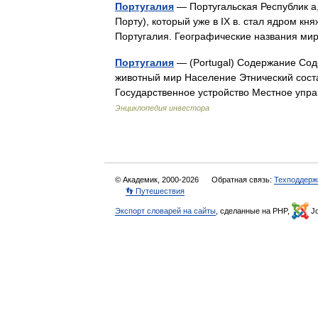
Португалия
— Португальская Республик а,
Порту), который уже в IX в. стал ядром княж
Португалия. Географические названия 
Португалия
— (Portugal) Содержание Сод
животный мир Население Этнический сост
Государственное устройство Местное уп
Энциклопедия инвестора
© Академик, 2000-2026
Обратная связь:
Техподдерж
👣 Путешествия
Экспорт словарей на сайты
, сделанные на PHP,
Jo