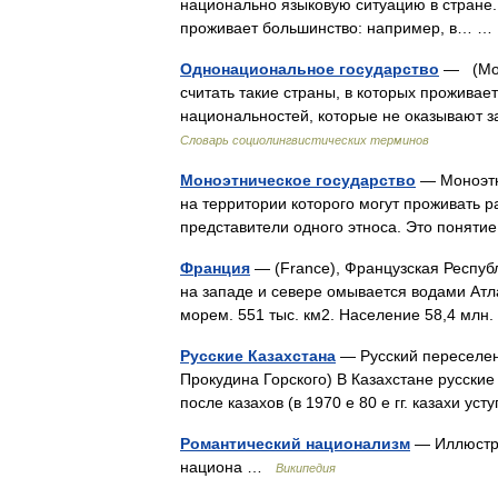
национально языковую ситуацию в стране.
проживает большинство: например, в… 
Однонациональное государство
— (Мон
считать такие страны, в которых проживае
национальностей, которые не оказывают 
Словарь социолингвистических терминов
Моноэтническое государство
— Моноэтн
на территории которого могут проживать 
представители одного этноса. Это поня
Франция
— (France), Французская Республ
на западе и севере омывается водами Ат
морем. 551 тыс. км2. Население 58,4 млн
Русские Казахстана
— Русский переселенч
Прокудина Горского) В Казахстане русски
после казахов (в 1970 е 80 е гг. казахи 
Романтический национализм
— Иллюстра
национа …
Википедия