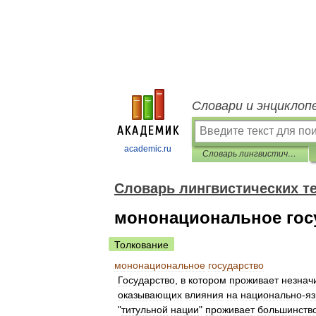
Словари и энциклоп
academic.ru
Словарь лингвистических терминов Т.В. Жеребило
Словарь лингвистических т
мононациональное гос
Толкование
мононациональное
государство
Государство
,
в
котором
проживает
незнач
оказывающих
влияния
на
национально
-
я
"
титульной
нации
"
проживает
большинство