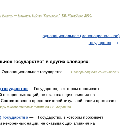
и
дополн
. —
Назрань:
Изд
-
во
"
Пилигрим
"
.
Т
.
В
.
Жеребило
.
2010
.
однонациональное (мононациональное)
государство
ьное государство" в других словарях:
Однонациональное государство …
Словарь социолингвистических
 государство
— Государство, в котором проживает
ей некоренных наций, не оказывающих влияния на
 Соответственно представителей титульной нации проживает
варь лингвистических терминов Т.В. Жеребило
) государство
— Государство, в котором проживает
ей некоренных наций, не оказывающих влияния на