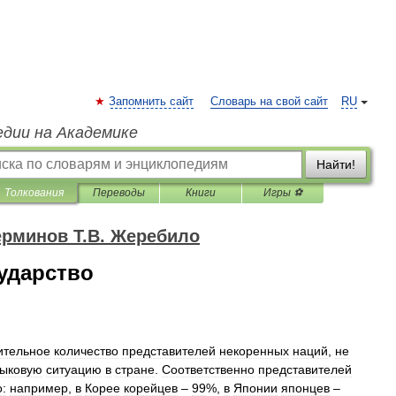
Запомнить сайт
Словарь на свой сайт
RU
едии на Академике
Найти!
Толкования
Переводы
Книги
Игры ⚽
ерминов Т.В. Жеребило
ударство
ительное
количество
представителей
некоренных
наций
,
не
зыковую
ситуацию
в
стране
.
Соответственно
представителей
:
например
,
в
Корее
корейцев
–
99
%,
в
Японии
японцев
–